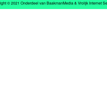
ight © 2021 Onderdeel van
BaakmanMedia
&
Vrolijk Internet S