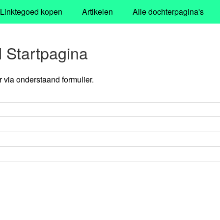
Linktegoed kopen
Artikelen
Alle dochterpagina's
 Startpagina
via onderstaand formulier.