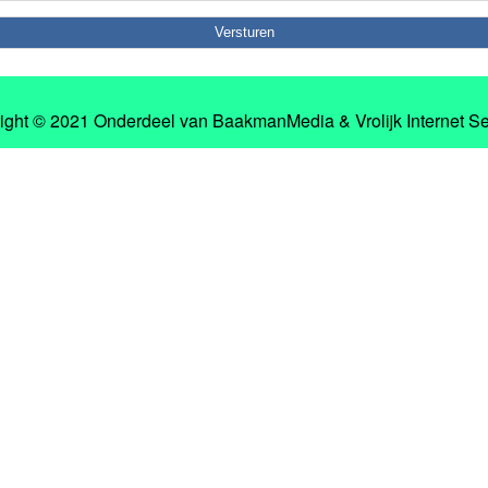
ight © 2021 Onderdeel van
BaakmanMedia
&
Vrolijk Internet S