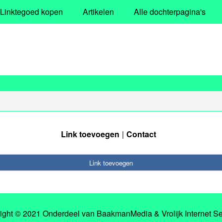
Linktegoed kopen
Artikelen
Alle dochterpagina's
Link toevoegen
Contact
Link toevoegen
ight © 2021 Onderdeel van
BaakmanMedia
&
Vrolijk Internet S